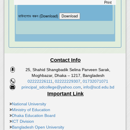
Print
ডাউনলোড করুন (Download)
Contact Info
25, Shahid Shangbadik Selina Parveen Sarak,
Moghbazar, Dhaka – 1217, Bangladesh
02222226111
,
02222229307
,
01732071071
principal_sdcollege@yahoo.com
,
info@scd.edu.bd
Important Link
National University
Ministry of Education
Dhaka Education Board
ICT Division
Bangladesh Open University