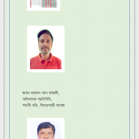
জনাব ফয়সাল আল ফারুকী,
অভিভাবক প্রতিনিধি,
গভর্নিং বডি, সিদ্ধেশ্বরী কলেজ