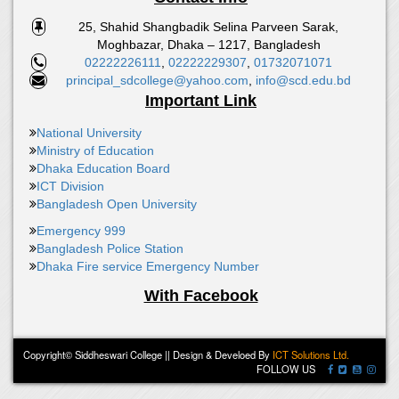
25, Shahid Shangbadik Selina Parveen Sarak,
Moghbazar, Dhaka – 1217, Bangladesh
02222226111
,
02222229307
,
01732071071
principal_sdcollege@yahoo.com
,
info@scd.edu.bd
Important Link
National University
Ministry of Education
Dhaka Education Board
ICT Division
Bangladesh Open University
Emergency 999
Bangladesh Police Station
Dhaka Fire service Emergency Number
With Facebook
Copyright© Siddheswari College || Design & Develoed By
ICT Solutions Ltd.
FOLLOW US