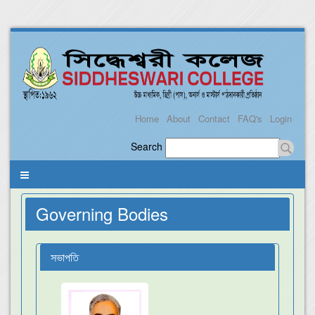
Home
About
Contact
FAQ's
Login
Search
Governing Bodies
সভাপতি