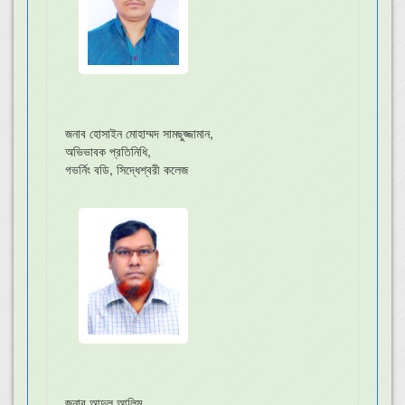
জনাব হোসাইন মোহাম্মদ সামছুজ্জামান,
অভিভাবক প্রতিনিধি,
গভর্নিং বডি, সিদ্ধেশ্বরী কলেজ
জনাব আব্দুল আলিম