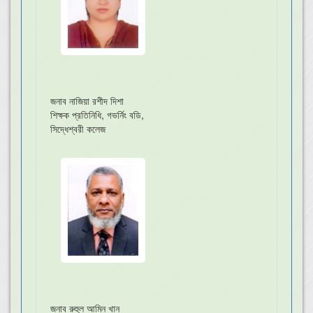
জনাব নাজিয়া রশীদ দিশা
শিক্ষক প্রতিনিধি, গভর্নিং বডি,
সিদ্ধেশ্বরী কলেজ
জনাব রুহুল আমিন খান