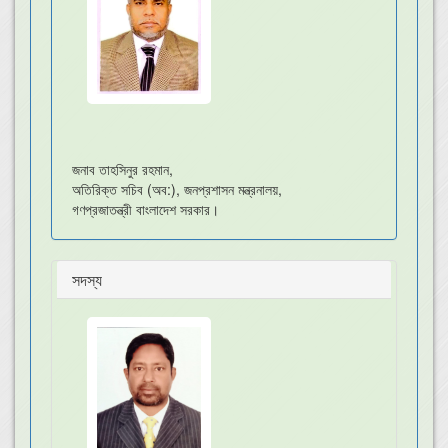
জনাব তাহসিনুর রহমান,
অতিরিক্ত সচিব (অব:), জনপ্রশাসন মন্ত্রনালয়,
গণপ্রজাতন্ত্রী বাংলাদেশ সরকার।
সদস্য